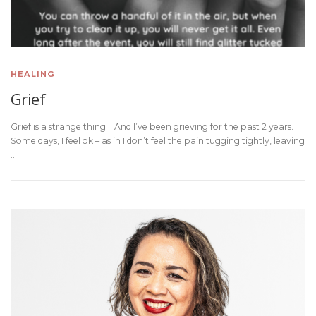
HEALING
Grief
Grief is a strange thing… And I’ve been grieving for the past 2 years.
Some days, I feel ok – as in I don’t feel the pain tugging tightly, leaving
…