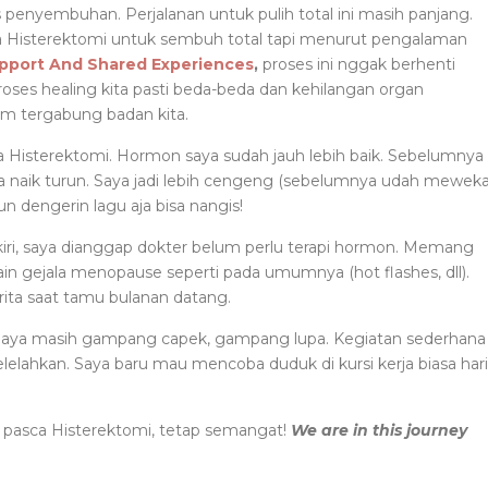
enyembuhan. Perjalanan untuk pulih total ini masih panjang.
ca Histerektomi untuk sembuh total tapi menurut pengalaman
pport And Shared Experiences
,
proses ini nggak berhenti
proses healing kita pasti beda-beda dan kehilangan organ
am tergabung badan kita.
 Histerektomi. Hormon saya sudah jauh lebih baik. Sebelumnya
a naik turun. Saya jadi lebih cengeng (sebelumnya udah mewek
n dengerin lagu aja bisa nangis!
kiri, saya dianggap dokter belum perlu terapi hormon. Memang
sain gejala menopause seperti pada umumnya (hot flashes, dll).
rita saat tamu bulanan datang.
i. Saya masih gampang capek, gampang lupa. Kegiatan sederhana
lelahkan. Saya baru mau mencoba duduk di kursi kerja biasa hari
 pasca Histerektomi, tetap semangat!
We are in this journey