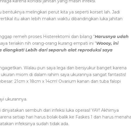
raga karena kondisi jahitan yang masih infeksi.
u bentuknya melingkari perut kita ya seperti korset lah. Jadi
rtikal itu akan lebih makan waktu dibandingkan luka jahitan
ggap remeh proses Histerektomi dan bilang “
Harusnya udah
aya teriakin nih orang-orang kurang empati ini “
Woooy, ini
 diangkat! Lebih dari separuh alat reproduksi saya
ngagetkan. Walau pun saya lega dan bersyukur banget karena
pi ukuran miom di dalam rahim saya ukurannya sangat fantastis!
ebesar: 21cm x 18cm x 14cm! Ovarium kanan dan tuba falopi
yi ukurannya.
 dinyatakan sembuh dari infeksi luka operasi! YAY! Akhirnya
ena setiap hari harus bolak-balik ke Faskes 1 dan harus menah
yatakan infeksinya sudah tidak ada.