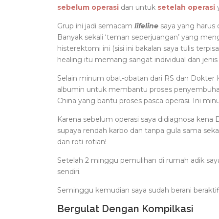
sebelum operasi
dan untuk
setelah operasi
y
Grup ini jadi semacam
lifeline
saya yang harus 
Banyak sekali ‘teman seperjuangan’ yang men
histerektomi ini (sisi ini bakalan saya tulis te
healing itu memang sangat individual dan jenis
Selain minum obat-obatan dari RS dan Dokte
albumin untuk membantu proses penyembuhan. 
China yang bantu proses pasca operasi. Ini min
Karena sebelum operasi saya didiagnosa kena 
supaya rendah karbo dan tanpa gula sama sekal
dan roti-rotian!
Setelah 2 minggu pemulihan di rumah adik say
sendiri.
Seminggu kemudian saya sudah berani beraktifi
Bergulat Dengan Kompilkasi