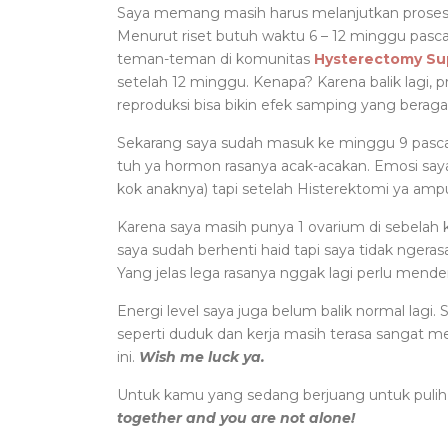
Saya memang masih harus melanjutkan proses p
Menurut riset butuh waktu 6 – 12 minggu pas
teman-teman di komunitas
Hysterectomy Su
setelah 12 minggu. Kenapa? Karena balik lagi, 
reproduksi bisa bikin efek samping yang berag
Sekarang saya sudah masuk ke minggu 9 pasca
tuh ya hormon rasanya acak-acakan. Emosi say
kok anaknya) tapi setelah Histerektomi ya ampu
Karena saya masih punya 1 ovarium di sebelah 
saya sudah berhenti haid tapi saya tidak ngera
Yang jelas lega rasanya nggak lagi perlu mende
Energi level saya juga belum balik normal lag
seperti duduk dan kerja masih terasa sangat me
ini.
Wish me luck ya.
Untuk kamu yang sedang berjuang untuk pulih
together and you are not alone!