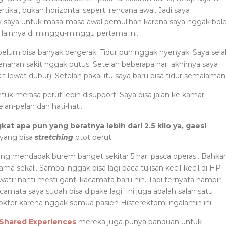
ertikal, bukan horizontal seperti rencana awal. Jadi saya
 saya untuk masa-masa awal pemulihan karena saya nggak bol
 lainnya di minggu-minggu pertama ini.
belum bisa banyak bergerak. Tidur pun nggak nyenyak. Saya sela
enahan sakit nggak putus. Setelah beberapa hari akhirnya saya
t lewat dubur). Setelah pakai itu saya baru bisa tidur semalaman
tuk merasa perut lebih disupport. Saya bisa jalan ke kamar
lan-pelan dan hati-hati.
at apa pun yang beratnya lebih dari 2.5 kilo ya, gaes!
yang bisa
stretching
otot perut.
ng mendadak burem banget sekitar 5 hari pasca operasi. Bahka
a sekali. Sampai nggak bisa lagi baca tulisan kecil-kecil di HP
atir nanti mesti ganti kacamata baru nih. Tapi ternyata hampir
mata saya sudah bisa dipake lagi. Ini juga adalah salah satu
kter karena nggak semua pasien Histerektomi ngalamin ini.
Shared Experiences
mereka juga punya panduan untuk