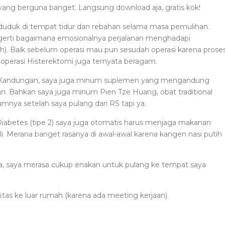
ang berguna banget. Langsung download aja, gratis kok!
duduk di tempat tidur dan rebahan selama masa pemulihan.
gerti bagaimana emosionalnya perjalanan menghadapi
rpisah). Baik sebelum operasi mau pun sesudah operasi karena prose
 operasi Histerektomi juga ternyata beragam.
r Kandungan, saya juga minum suplemen yang mengandung
Bahkan saya juga minum Pien Tze Huang, obat traditional
umnya setelah saya pulang dari RS tapi ya.
Diabetes (tipe 2) saya juga otomatis harus menjaga makanan
i. Merana banget rasanya di awal-awal karena kangen nasi putih
a, saya merasa cukup enakan untuk pulang ke tempat saya
tas ke luar rumah (karena ada meeting kerjaan).