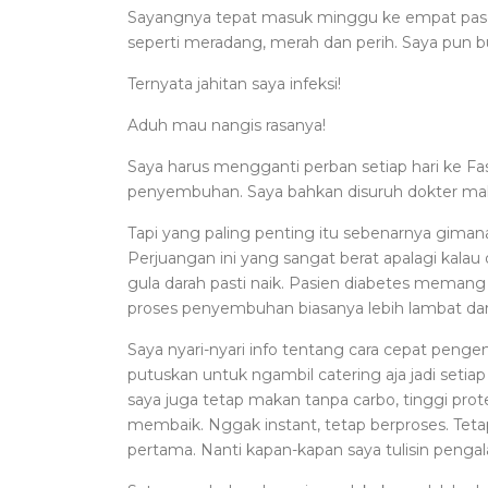
Sayangnya tepat masuk minggu ke empat pasca o
seperti meradang, merah dan perih. Saya pun bu
Ternyata jahitan saya infeksi!
Aduh mau nangis rasanya!
Saya harus mengganti perban setiap hari ke Fas
penyembuhan. Saya bahkan disuruh dokter makan
Tapi yang paling penting itu sebenarnya gimana
Perjuangan ini yang sangat berat apalagi kalau 
gula darah pasti naik. Pasien diabetes memang 
proses penyembuhan biasanya lebih lambat dari
Saya nyari-nyari info tentang cara cepat peng
putuskan untuk ngambil catering aja jadi set
saya juga tetap makan tanpa carbo, tinggi prot
membaik. Nggak instant, tetap berproses. Tet
pertama. Nanti kapan-kapan saya tulisin penga