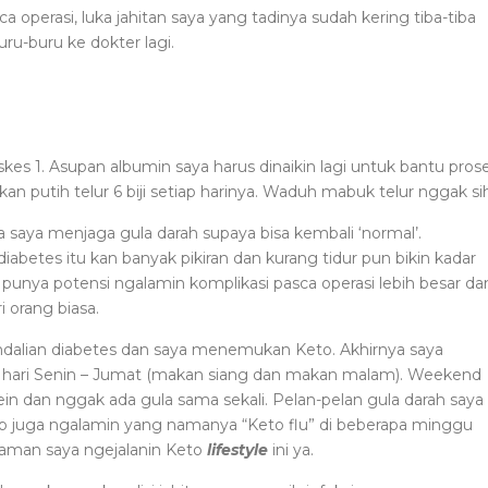
perasi, luka jahitan saya yang tadinya sudah kering tiba-tiba
ru-buru ke dokter lagi.
kes 1. Asupan albumin saya harus dinaikin lagi untuk bantu pros
 putih telur 6 biji setiap harinya. Waduh mabuk telur nggak sih
 saya menjaga gula darah supaya bisa kembali ‘normal’.
diabetes itu kan banyak pikiran dan kurang tidur pun bikin kadar
punya potensi ngalamin komplikasi pasca operasi lebih besar da
 orang biasa.
endalian diabetes dan saya menemukan Keto. Akhirnya saya
iap hari Senin – Jumat (makan siang dan makan malam). Weekend
ein dan nggak ada gula sama sekali. Pelan-pelan gula darah saya
ap juga ngalamin yang namanya “Keto flu” di beberapa minggu
laman saya ngejalanin Keto
lifestyle
ini ya.