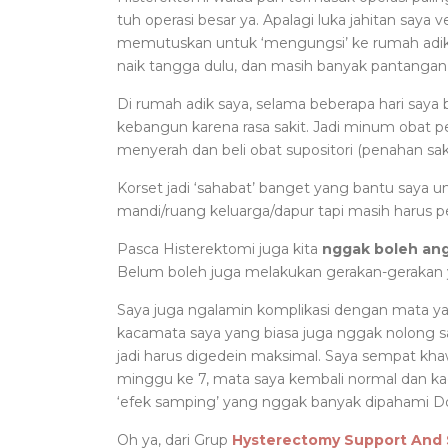
tuh operasi besar ya. Apalagi luka jahitan saya v
memutuskan untuk ‘mengungsi’ ke rumah adik
naik tangga dulu, dan masih banyak pantangan
Di rumah adik saya, selama beberapa hari saya 
kebangun karena rasa sakit. Jadi minum obat p
menyerah dan beli obat supositori (penahan saki
Korset jadi ‘sahabat’ banget yang bantu saya un
mandi/ruang keluarga/dapur tapi masih harus pe
Pasca Histerektomi juga kita
nggak boleh angk
Belum boleh juga melakukan gerakan-gerakan 
Saya juga ngalamin komplikasi dengan mata ya
kacamata saya yang biasa juga nggak nolong sam
jadi harus digedein maksimal. Saya sempat khaw
minggu ke 7, mata saya kembali normal dan kaca
‘efek samping’ yang nggak banyak dipahami Do
Oh ya, dari Grup
Hysterectomy Support And 