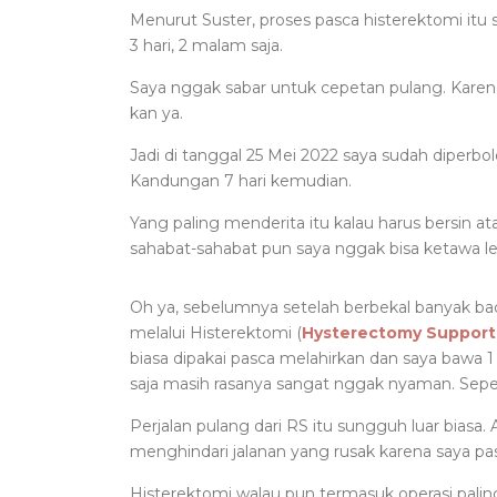
Menurut Suster, proses pasca histerektomi itu 
3 hari, 2 malam saja.
Saya nggak sabar untuk cepetan pulang. Karena
kan ya.
Jadi di tanggal 25 Mei 2022 saya sudah diperbo
Kandungan 7 hari kemudian.
Yang paling menderita itu kalau harus bersin a
sahabat-sahabat pun saya nggak bisa ketawa lep
Oh ya, sebelumnya setelah berbekal banyak ba
melalui Histerektomi (
Hysterectomy Support
biasa dipakai pasca melahirkan dan saya bawa 1
saja masih rasanya sangat nggak nyaman. Sepe
Perjalan pulang dari RS itu sungguh luar biasa
menghindari jalanan yang rusak karena saya pas
Histerektomi walau pun termasuk operasi paling 