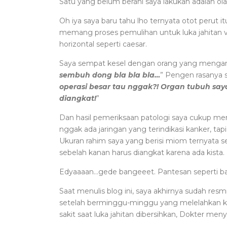
Satu yang belum berani saya lakukan adalah olah
Oh iya saya baru tahu lho ternyata otot perut it
memang proses pemulihan untuk luka jahitan ve
horizontal seperti caesar.
Saya sempat kesel dengan orang yang mengan
sembuh dong bla bla bla…
” Pengen rasanya s
operasi besar tau nggak?! Organ tubuh saya
diangkat!
”
Dan hasil pemeriksaan patologi saya cukup me
nggak ada jaringan yang terindikasi kanker, ta
Ukuran rahim saya yang berisi miom ternyata s
sebelah kanan harus diangkat karena ada kista.
Edyaaaan…gede bangeeet. Pantesan seperti ba
Saat menulis blog ini, saya akhirnya sudah resmi
setelah berminggu-minggu yang melelahkan kar
sakit saat luka jahitan dibersihkan, Dokter men