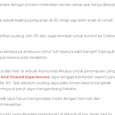
setara dengan proses melahirkan secara caesar jadi hanya dirawa
 sebaik-baiknya pelayanan di RS tetap saja lebih enak di rumah
lehkan pulang oleh RS dan wajib kembali untuk kontrol ke Dokte
tau ketawa ya ampuuun perut tuh rasanya sakit banget! Dijenguk
as karena pasti kesakitan.
ca dan riset di sebuah komunitas khusus untuk perempuan yan
 And Shared Experiences
) saya sengaja beli korset seperti ya
 ke RS. Jadi sebelum pulang saya pake korset karena bergerak
rtinya isi perut saya mengambang hahaha.
. Adik saya harus mengendarai mobil dengan hati-hati dan
ti kesakitan.
rutin yang dihadapi perempuan di seluruh dunia, tetap saja ini